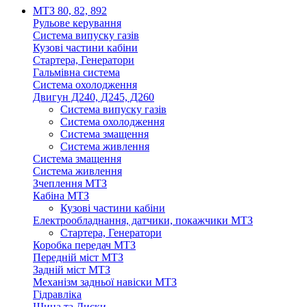
МТЗ 80, 82, 892
Рульове керування
Система випуску газів
Кузові частини кабіни
Стартера, Генератори
Гальмівна система
Система охолодження
Двигун Д240, Д245, Д260
Система випуску газів
Система охолодження
Система змащення
Система живлення
Система змащення
Система живлення
Зчеплення МТЗ
Кабіна МТЗ
Кузові частини кабіни
Електрообладнання, датчики, покажчики МТЗ
Стартера, Генератори
Коробка передач МТЗ
Передній міст МТЗ
Задній міст МТЗ
Механізм задньої навіски МТЗ
Гідравліка
Шина та Диски