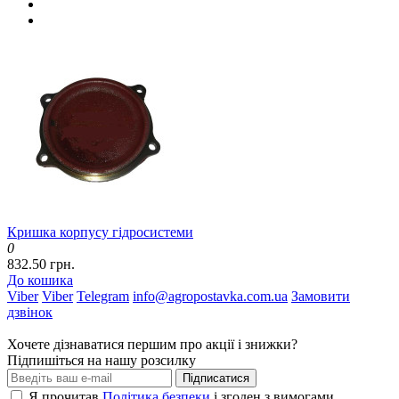
Кришка корпусу гідросистеми
0
832.50 грн.
До кошика
Viber
Viber
Telegram
info@agropostavka.com.ua
Замовити
дзвінок
Хочете дізнаватися першим про акції і знижки?
Підпишіться на нашу розсилку
Підписатися
Я прочитав
Політика безпеки
і згоден з вимогами