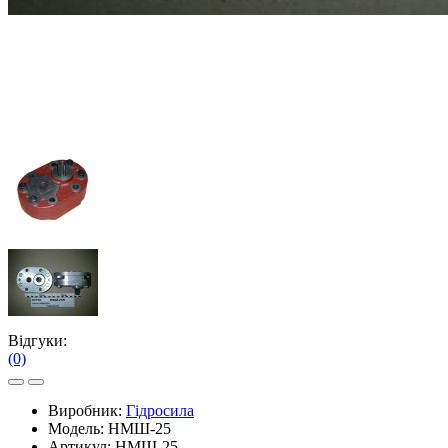
Відгуки:
(0)
Виробник:
Гідросила
Модель:
НМШ-25
Артикул:
НМШ-25