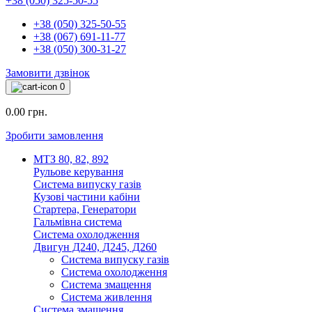
+38 (050) 325-50-55
+38 (050) 325-50-55
+38 (067) 691-11-77
+38 (050) 300-31-27
Замовити дзвінок
0
0.00 грн.
Зробити замовлення
МТЗ 80, 82, 892
Рульове керування
Система випуску газів
Кузові частини кабіни
Стартера, Генератори
Гальмівна система
Система охолодження
Двигун Д240, Д245, Д260
Система випуску газів
Система охолодження
Система змащення
Система живлення
Система змащення