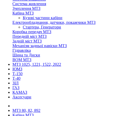
Система живлення
Зчеплення МТЗ
Кабіна МТЗ
Кузові частини кабіни
Електрообладнання, датчики, покажчики МТЗ
Стартера, Генератори
Коробка передач МТЗ
Передній міст МТЗ
Задній міст МТЗ
Механізм задньої навіски МТЗ
Гідравліка
Шина та Диски
ВОМ МТЗ
МТЗ 1025, 1221, 1522, 2022
ЮМЗ
Т-150
Т-40
ЗІЛ
ГАЗ
КАМАЗ
Аксесуари
МТЗ 80, 82, 892
Кабіна МТЗ