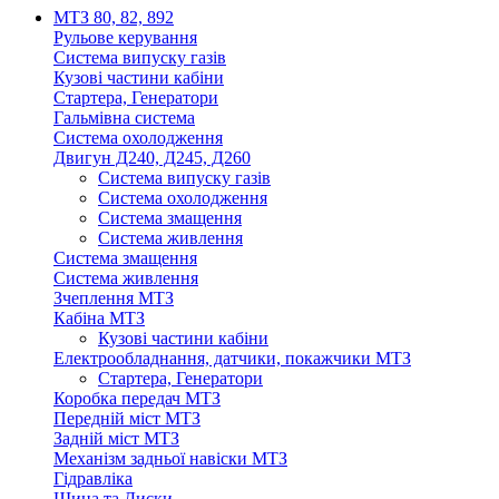
МТЗ 80, 82, 892
Рульове керування
Система випуску газів
Кузові частини кабіни
Стартера, Генератори
Гальмівна система
Система охолодження
Двигун Д240, Д245, Д260
Система випуску газів
Система охолодження
Система змащення
Система живлення
Система змащення
Система живлення
Зчеплення МТЗ
Кабіна МТЗ
Кузові частини кабіни
Електрообладнання, датчики, покажчики МТЗ
Стартера, Генератори
Коробка передач МТЗ
Передній міст МТЗ
Задній міст МТЗ
Механізм задньої навіски МТЗ
Гідравліка
Шина та Диски