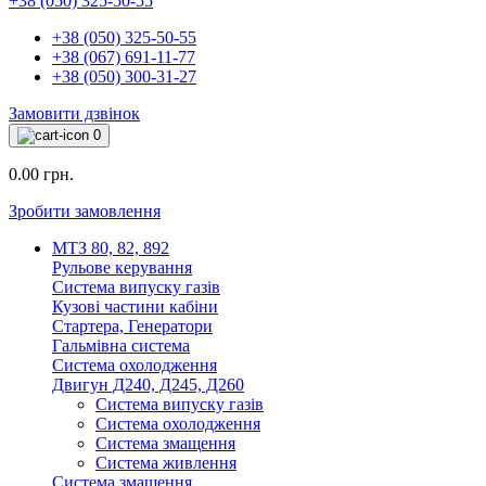
+38 (050) 325-50-55
+38 (050) 325-50-55
+38 (067) 691-11-77
+38 (050) 300-31-27
Замовити дзвінок
0
0.00 грн.
Зробити замовлення
МТЗ 80, 82, 892
Рульове керування
Система випуску газів
Кузові частини кабіни
Стартера, Генератори
Гальмівна система
Система охолодження
Двигун Д240, Д245, Д260
Система випуску газів
Система охолодження
Система змащення
Система живлення
Система змащення