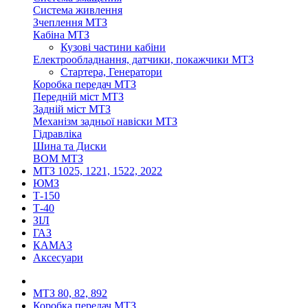
Система живлення
Зчеплення МТЗ
Кабіна МТЗ
Кузові частини кабіни
Електрообладнання, датчики, покажчики МТЗ
Стартера, Генератори
Коробка передач МТЗ
Передній міст МТЗ
Задній міст МТЗ
Механізм задньої навіски МТЗ
Гідравліка
Шина та Диски
ВОМ МТЗ
МТЗ 1025, 1221, 1522, 2022
ЮМЗ
Т-150
Т-40
ЗІЛ
ГАЗ
КАМАЗ
Аксесуари
МТЗ 80, 82, 892
Коробка передач МТЗ