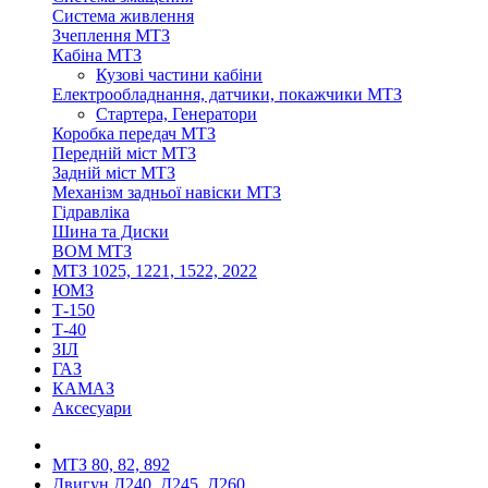
Система живлення
Зчеплення МТЗ
Кабіна МТЗ
Кузові частини кабіни
Електрообладнання, датчики, покажчики МТЗ
Стартера, Генератори
Коробка передач МТЗ
Передній міст МТЗ
Задній міст МТЗ
Механізм задньої навіски МТЗ
Гідравліка
Шина та Диски
ВОМ МТЗ
МТЗ 1025, 1221, 1522, 2022
ЮМЗ
Т-150
Т-40
ЗІЛ
ГАЗ
КАМАЗ
Аксесуари
МТЗ 80, 82, 892
Двигун Д240, Д245, Д260