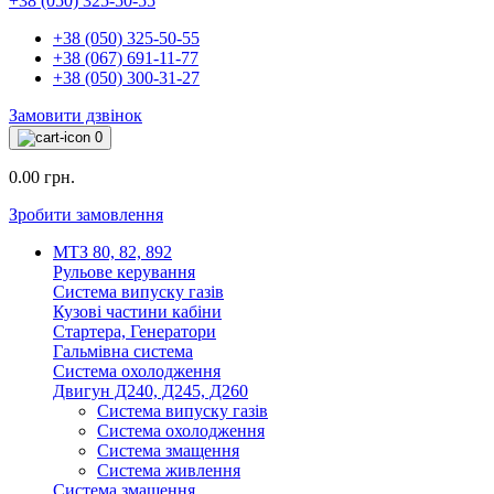
+38 (050) 325-50-55
+38 (050) 325-50-55
+38 (067) 691-11-77
+38 (050) 300-31-27
Замовити дзвінок
0
0.00 грн.
Зробити замовлення
МТЗ 80, 82, 892
Рульове керування
Система випуску газів
Кузові частини кабіни
Стартера, Генератори
Гальмівна система
Система охолодження
Двигун Д240, Д245, Д260
Система випуску газів
Система охолодження
Система змащення
Система живлення
Система змащення