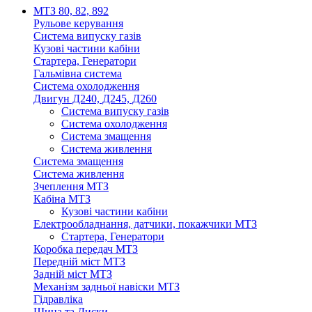
МТЗ 80, 82, 892
Рульове керування
Система випуску газів
Кузові частини кабіни
Стартера, Генератори
Гальмівна система
Система охолодження
Двигун Д240, Д245, Д260
Система випуску газів
Система охолодження
Система змащення
Система живлення
Система змащення
Система живлення
Зчеплення МТЗ
Кабіна МТЗ
Кузові частини кабіни
Електрообладнання, датчики, покажчики МТЗ
Стартера, Генератори
Коробка передач МТЗ
Передній міст МТЗ
Задній міст МТЗ
Механізм задньої навіски МТЗ
Гідравліка
Шина та Диски