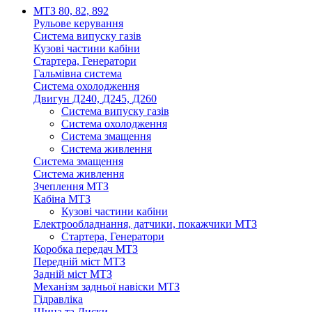
МТЗ 80, 82, 892
Рульове керування
Система випуску газів
Кузові частини кабіни
Стартера, Генератори
Гальмівна система
Система охолодження
Двигун Д240, Д245, Д260
Система випуску газів
Система охолодження
Система змащення
Система живлення
Система змащення
Система живлення
Зчеплення МТЗ
Кабіна МТЗ
Кузові частини кабіни
Електрообладнання, датчики, покажчики МТЗ
Стартера, Генератори
Коробка передач МТЗ
Передній міст МТЗ
Задній міст МТЗ
Механізм задньої навіски МТЗ
Гідравліка
Шина та Диски