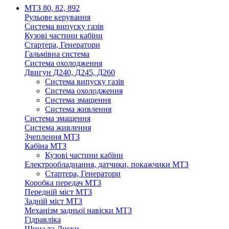
МТЗ 80, 82, 892
Рульове керування
Система випуску газів
Кузові частини кабіни
Стартера, Генератори
Гальмівна система
Система охолодження
Двигун Д240, Д245, Д260
Система випуску газів
Система охолодження
Система змащення
Система живлення
Система змащення
Система живлення
Зчеплення МТЗ
Кабіна МТЗ
Кузові частини кабіни
Електрообладнання, датчики, покажчики МТЗ
Стартера, Генератори
Коробка передач МТЗ
Передній міст МТЗ
Задній міст МТЗ
Механізм задньої навіски МТЗ
Гідравліка
Шина та Диски