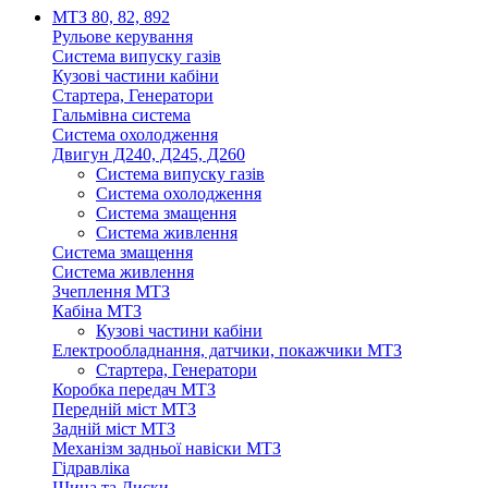
МТЗ 80, 82, 892
Рульове керування
Система випуску газів
Кузові частини кабіни
Стартера, Генератори
Гальмівна система
Система охолодження
Двигун Д240, Д245, Д260
Система випуску газів
Система охолодження
Система змащення
Система живлення
Система змащення
Система живлення
Зчеплення МТЗ
Кабіна МТЗ
Кузові частини кабіни
Електрообладнання, датчики, покажчики МТЗ
Стартера, Генератори
Коробка передач МТЗ
Передній міст МТЗ
Задній міст МТЗ
Механізм задньої навіски МТЗ
Гідравліка
Шина та Диски