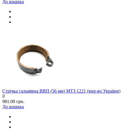
До кошика
Стрічка гальмівна ВВП (56 мм) МТЗ 1221 (вир-во України)
0
981.00 грн.
До кошика