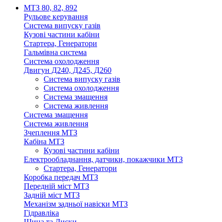
МТЗ 80, 82, 892
Рульове керування
Система випуску газів
Кузові частини кабіни
Стартера, Генератори
Гальмівна система
Система охолодження
Двигун Д240, Д245, Д260
Система випуску газів
Система охолодження
Система змащення
Система живлення
Система змащення
Система живлення
Зчеплення МТЗ
Кабіна МТЗ
Кузові частини кабіни
Електрообладнання, датчики, покажчики МТЗ
Стартера, Генератори
Коробка передач МТЗ
Передній міст МТЗ
Задній міст МТЗ
Механізм задньої навіски МТЗ
Гідравліка
Шина та Диски