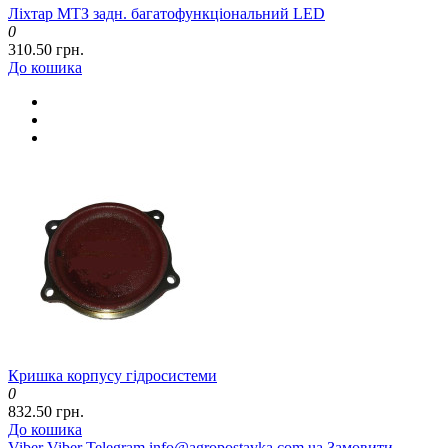
Ліхтар МТЗ задн. багатофункціональний LED
0
310.50 грн.
До кошика
Кришка корпусу гідросистеми
0
832.50 грн.
До кошика
Viber
Viber
Telegram
info@agropostavka.com.ua
Замовити