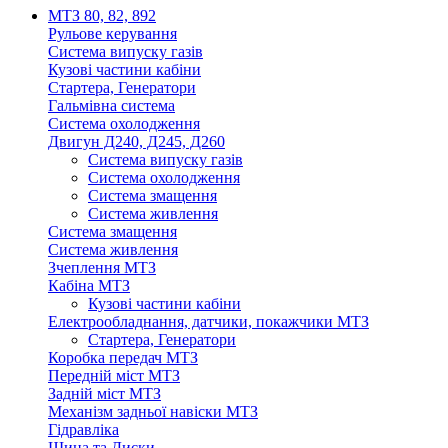
МТЗ 80, 82, 892
Рульове керування
Система випуску газів
Кузові частини кабіни
Стартера, Генератори
Гальмівна система
Система охолодження
Двигун Д240, Д245, Д260
Система випуску газів
Система охолодження
Система змащення
Система живлення
Система змащення
Система живлення
Зчеплення МТЗ
Кабіна МТЗ
Кузові частини кабіни
Електрообладнання, датчики, покажчики МТЗ
Стартера, Генератори
Коробка передач МТЗ
Передній міст МТЗ
Задній міст МТЗ
Механізм задньої навіски МТЗ
Гідравліка
Шина та Диски