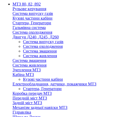
МТЗ 80, 82, 892
Рульове керування
Система випуску газів
Кузові частини кабіни
Стартера, Генератори
Гальмівна система
Система охолодження
Двигун Д240, Д245, Д260
Система випуску газів
Система охолодження
Система змащення
Система живлення
Система змащення
Система живлення
Зчеплення МТЗ
Кабіна МТЗ
Кузові частини кабіни
Електрообладнання, датчики, покажчики МТЗ
Стартера, Генератори
Коробка передач МТЗ
Передній міст МТЗ
Задній міст МТЗ
Механізм задньої навіски МТЗ
Гідравліка
Шина та Диски