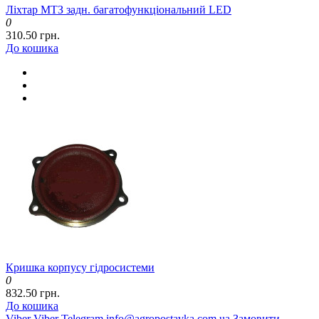
Ліхтар МТЗ задн. багатофункціональний LED
0
310.50 грн.
До кошика
Кришка корпусу гідросистеми
0
832.50 грн.
До кошика
Viber
Viber
Telegram
info@agropostavka.com.ua
Замовити