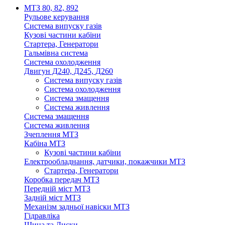
МТЗ 80, 82, 892
Рульове керування
Система випуску газів
Кузові частини кабіни
Стартера, Генератори
Гальмівна система
Система охолодження
Двигун Д240, Д245, Д260
Система випуску газів
Система охолодження
Система змащення
Система живлення
Система змащення
Система живлення
Зчеплення МТЗ
Кабіна МТЗ
Кузові частини кабіни
Електрообладнання, датчики, покажчики МТЗ
Стартера, Генератори
Коробка передач МТЗ
Передній міст МТЗ
Задній міст МТЗ
Механізм задньої навіски МТЗ
Гідравліка
Шина та Диски