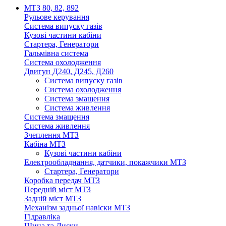
МТЗ 80, 82, 892
Рульове керування
Система випуску газів
Кузові частини кабіни
Стартера, Генератори
Гальмівна система
Система охолодження
Двигун Д240, Д245, Д260
Система випуску газів
Система охолодження
Система змащення
Система живлення
Система змащення
Система живлення
Зчеплення МТЗ
Кабіна МТЗ
Кузові частини кабіни
Електрообладнання, датчики, покажчики МТЗ
Стартера, Генератори
Коробка передач МТЗ
Передній міст МТЗ
Задній міст МТЗ
Механізм задньої навіски МТЗ
Гідравліка
Шина та Диски