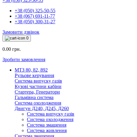
+38 (050) 325-50-55
+38 (050) 325-50-55
+38 (067) 691-11-77
+38 (050) 300-31-27
Замовити дзвінок
0
0.00 грн.
Зробити замовлення
МТЗ 80, 82, 892
Рульове керування
Система випуску газів
Кузові частини кабіни
Стартера, Генератори
Гальмівна система
Система охолодження
Двигун Д240, Д245, Д260
Система випуску газів
Система охолодження
Система змащення
Система живлення
Система змащення