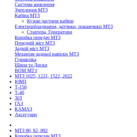
Система живлення
Зчеплення МТЗ
Кабіна МТЗ
Кузові частини кабіни
Електрообладнання, датчики, покажчики МТЗ
Стартера, Генератори
Коробка передач МТЗ
Передній міст МТЗ
Задній міст МТЗ
Механізм задньої навіски МТЗ
Гідравліка
Шина та Диски
ВОМ МТЗ
МТЗ 1025, 1221, 1522, 2022
ЮМЗ
Т-150
Т-40
ЗІЛ
ГАЗ
КАМАЗ
Аксесуари
МТЗ 80, 82, 892
Коробка передач МТЗ