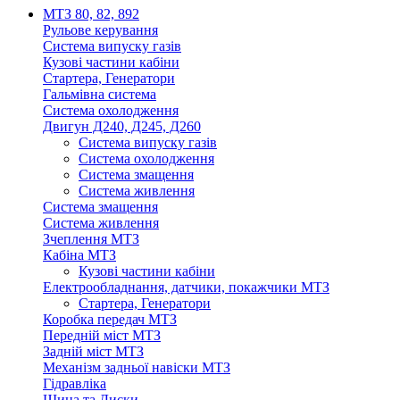
МТЗ 80, 82, 892
Рульове керування
Система випуску газів
Кузові частини кабіни
Стартера, Генератори
Гальмівна система
Система охолодження
Двигун Д240, Д245, Д260
Система випуску газів
Система охолодження
Система змащення
Система живлення
Система змащення
Система живлення
Зчеплення МТЗ
Кабіна МТЗ
Кузові частини кабіни
Електрообладнання, датчики, покажчики МТЗ
Стартера, Генератори
Коробка передач МТЗ
Передній міст МТЗ
Задній міст МТЗ
Механізм задньої навіски МТЗ
Гідравліка
Шина та Диски