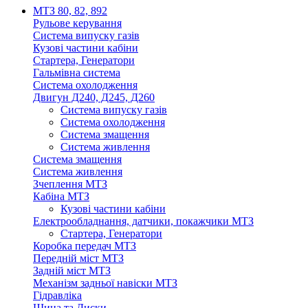
МТЗ 80, 82, 892
Рульове керування
Система випуску газів
Кузові частини кабіни
Стартера, Генератори
Гальмівна система
Система охолодження
Двигун Д240, Д245, Д260
Система випуску газів
Система охолодження
Система змащення
Система живлення
Система змащення
Система живлення
Зчеплення МТЗ
Кабіна МТЗ
Кузові частини кабіни
Електрообладнання, датчики, покажчики МТЗ
Стартера, Генератори
Коробка передач МТЗ
Передній міст МТЗ
Задній міст МТЗ
Механізм задньої навіски МТЗ
Гідравліка
Шина та Диски