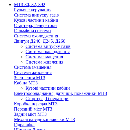
МТЗ 80, 82, 892
Рульове керування
Система випуску газів
Кузові частини кабіни
Стартера, Генератори
Гальмівна система
Система охолодження
Двигун Д240, Д245, Д260
Система випуску газів
Система охолодження
Система змащення
Система живлення
Система змащення
Система живлення
Зчеплення МТЗ
Кабіна МТЗ
Кузові частини кабіни
Електрообладнання, датчики, покажчики МТЗ
Стартера, Генератори
Коробка передач МТЗ
Передній міст МТЗ
Задній міст МТЗ
Механізм задньої навіски МТЗ
Гідравліка
Шина та Диски