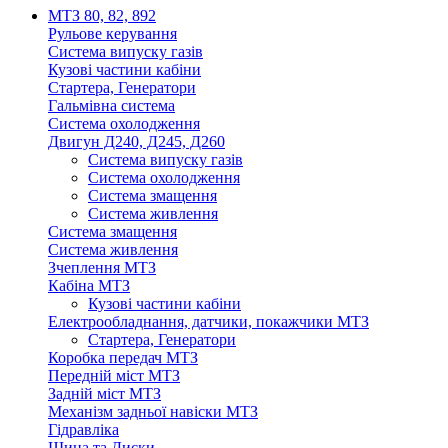
МТЗ 80, 82, 892
Рульове керування
Система випуску газів
Кузові частини кабіни
Стартера, Генератори
Гальмівна система
Система охолодження
Двигун Д240, Д245, Д260
Система випуску газів
Система охолодження
Система змащення
Система живлення
Система змащення
Система живлення
Зчеплення МТЗ
Кабіна МТЗ
Кузові частини кабіни
Електрообладнання, датчики, покажчики МТЗ
Стартера, Генератори
Коробка передач МТЗ
Передній міст МТЗ
Задній міст МТЗ
Механізм задньої навіски МТЗ
Гідравліка
Шина та Диски