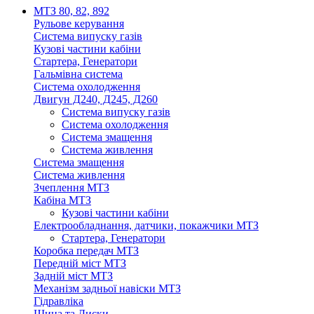
МТЗ 80, 82, 892
Рульове керування
Система випуску газів
Кузові частини кабіни
Стартера, Генератори
Гальмівна система
Система охолодження
Двигун Д240, Д245, Д260
Система випуску газів
Система охолодження
Система змащення
Система живлення
Система змащення
Система живлення
Зчеплення МТЗ
Кабіна МТЗ
Кузові частини кабіни
Електрообладнання, датчики, покажчики МТЗ
Стартера, Генератори
Коробка передач МТЗ
Передній міст МТЗ
Задній міст МТЗ
Механізм задньої навіски МТЗ
Гідравліка
Шина та Диски