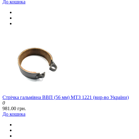
До кошика
Стрічка гальмівна ВВП (56 мм) МТЗ 1221 (вир-во України)
0
981.00 грн.
До кошика