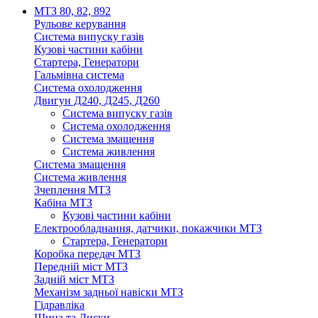
МТЗ 80, 82, 892
Рульове керування
Система випуску газів
Кузові частини кабіни
Стартера, Генератори
Гальмівна система
Система охолодження
Двигун Д240, Д245, Д260
Система випуску газів
Система охолодження
Система змащення
Система живлення
Система змащення
Система живлення
Зчеплення МТЗ
Кабіна МТЗ
Кузові частини кабіни
Електрообладнання, датчики, покажчики МТЗ
Стартера, Генератори
Коробка передач МТЗ
Передній міст МТЗ
Задній міст МТЗ
Механізм задньої навіски МТЗ
Гідравліка
Шина та Диски