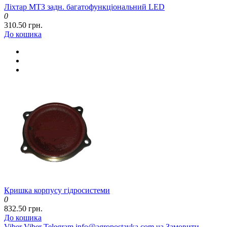
Ліхтар МТЗ задн. багатофункціональний LED
0
310.50 грн.
До кошика
Кришка корпусу гідросистеми
0
832.50 грн.
До кошика
Viber
Viber
Telegram
info@agropostavka.com.ua
Замовити