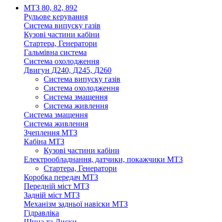
МТЗ 80, 82, 892
Рульове керування
Система випуску газів
Кузові частини кабіни
Стартера, Генератори
Гальмівна система
Система охолодження
Двигун Д240, Д245, Д260
Система випуску газів
Система охолодження
Система змащення
Система живлення
Система змащення
Система живлення
Зчеплення МТЗ
Кабіна МТЗ
Кузові частини кабіни
Електрообладнання, датчики, покажчики МТЗ
Стартера, Генератори
Коробка передач МТЗ
Передній міст МТЗ
Задній міст МТЗ
Механізм задньої навіски МТЗ
Гідравліка
Шина та Диски