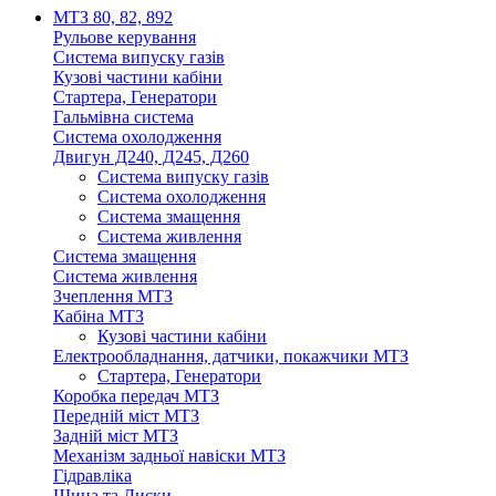
МТЗ 80, 82, 892
Рульове керування
Система випуску газів
Кузові частини кабіни
Стартера, Генератори
Гальмівна система
Система охолодження
Двигун Д240, Д245, Д260
Система випуску газів
Система охолодження
Система змащення
Система живлення
Система змащення
Система живлення
Зчеплення МТЗ
Кабіна МТЗ
Кузові частини кабіни
Електрообладнання, датчики, покажчики МТЗ
Стартера, Генератори
Коробка передач МТЗ
Передній міст МТЗ
Задній міст МТЗ
Механізм задньої навіски МТЗ
Гідравліка
Шина та Диски