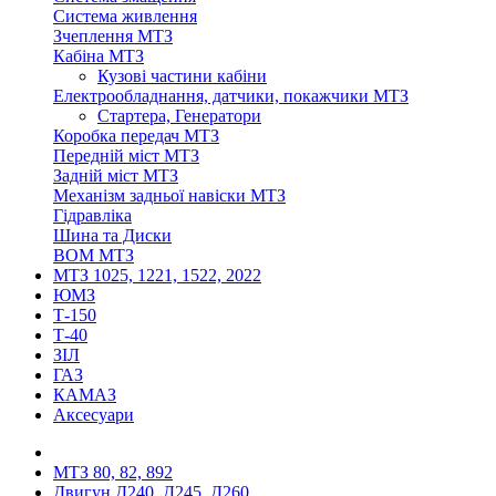
Система живлення
Зчеплення МТЗ
Кабіна МТЗ
Кузові частини кабіни
Електрообладнання, датчики, покажчики МТЗ
Стартера, Генератори
Коробка передач МТЗ
Передній міст МТЗ
Задній міст МТЗ
Механізм задньої навіски МТЗ
Гідравліка
Шина та Диски
ВОМ МТЗ
МТЗ 1025, 1221, 1522, 2022
ЮМЗ
Т-150
Т-40
ЗІЛ
ГАЗ
КАМАЗ
Аксесуари
МТЗ 80, 82, 892
Двигун Д240, Д245, Д260