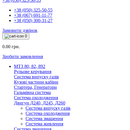
+38 (050) 325-50-55
+38 (050) 325-50-55
+38 (067) 691-11-77
+38 (050) 300-31-27
Замовити дзвінок
0
0.00 грн.
Зробити замовлення
МТЗ 80, 82, 892
Рульове керування
Система випуску газів
Кузові частини кабіни
Стартера, Генератори
Гальмівна система
Система охолодження
Двигун Д240, Д245, Д260
Система випуску газів
Система охолодження
Система змащення
Система живлення
Система змащення