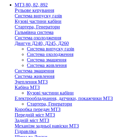
МТЗ 80, 82, 892
Рульове керування
Система випуску газів
Кузові частини кабіни
Стартера, Генератори
Гальмівна система
Система охолодження
Двигун Д240, Д245, Д260
Система випуску газів
Система охолодження
Система змащення
Система живлення
Система змащення
Система живлення
Зчеплення МТЗ
Кабіна МТЗ
Кузові частини кабіни
Електрообладнання, датчики, покажчики МТЗ
Стартера, Генератори
Коробка передач МТЗ
Передній міст МТЗ
Задній міст МТЗ
Механізм задньої навіски МТЗ
Гідравліка
Шина та Диски