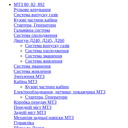
МТЗ 80, 82, 892
Рульове керування
Система випуску газів
Кузові частини кабіни
Стартера, Генератори
Гальмівна система
Система охолодження
Двигун Д240, Д245, Д260
Система випуску газів
Система охолодження
Система змащення
Система живлення
Система змащення
Система живлення
Зчеплення МТЗ
Кабіна МТЗ
Кузові частини кабіни
Електрообладнання, датчики, покажчики МТЗ
Стартера, Генератори
Коробка передач МТЗ
Передній міст МТЗ
Задній міст МТЗ
Механізм задньої навіски МТЗ
Гідравліка
Шина та Диски