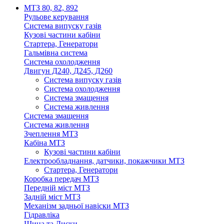
МТЗ 80, 82, 892
Рульове керування
Система випуску газів
Кузові частини кабіни
Стартера, Генератори
Гальмівна система
Система охолодження
Двигун Д240, Д245, Д260
Система випуску газів
Система охолодження
Система змащення
Система живлення
Система змащення
Система живлення
Зчеплення МТЗ
Кабіна МТЗ
Кузові частини кабіни
Електрообладнання, датчики, покажчики МТЗ
Стартера, Генератори
Коробка передач МТЗ
Передній міст МТЗ
Задній міст МТЗ
Механізм задньої навіски МТЗ
Гідравліка
Шина та Диски