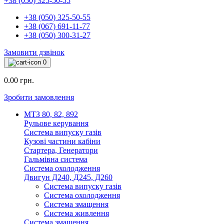
+38 (050) 325-50-55
+38 (050) 325-50-55
+38 (067) 691-11-77
+38 (050) 300-31-27
Замовити дзвінок
0
0.00 грн.
Зробити замовлення
МТЗ 80, 82, 892
Рульове керування
Система випуску газів
Кузові частини кабіни
Стартера, Генератори
Гальмівна система
Система охолодження
Двигун Д240, Д245, Д260
Система випуску газів
Система охолодження
Система змащення
Система живлення
Система змащення