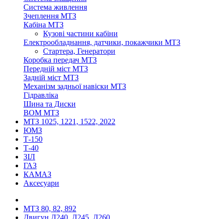
Система живлення
Зчеплення МТЗ
Кабіна МТЗ
Кузові частини кабіни
Електрообладнання, датчики, покажчики МТЗ
Стартера, Генератори
Коробка передач МТЗ
Передній міст МТЗ
Задній міст МТЗ
Механізм задньої навіски МТЗ
Гідравліка
Шина та Диски
ВОМ МТЗ
МТЗ 1025, 1221, 1522, 2022
ЮМЗ
Т-150
Т-40
ЗІЛ
ГАЗ
КАМАЗ
Аксесуари
МТЗ 80, 82, 892
Двигун Д240, Д245, Д260