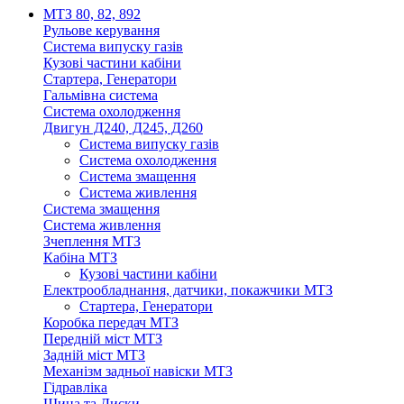
МТЗ 80, 82, 892
Рульове керування
Система випуску газів
Кузові частини кабіни
Стартера, Генератори
Гальмівна система
Система охолодження
Двигун Д240, Д245, Д260
Система випуску газів
Система охолодження
Система змащення
Система живлення
Система змащення
Система живлення
Зчеплення МТЗ
Кабіна МТЗ
Кузові частини кабіни
Електрообладнання, датчики, покажчики МТЗ
Стартера, Генератори
Коробка передач МТЗ
Передній міст МТЗ
Задній міст МТЗ
Механізм задньої навіски МТЗ
Гідравліка
Шина та Диски