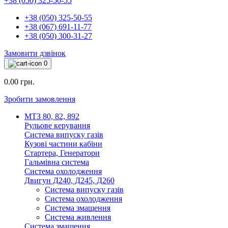
+38 (050) 325-50-55
+38 (050) 325-50-55
+38 (067) 691-11-77
+38 (050) 300-31-27
Замовити дзвінок
0
0.00 грн.
Зробити замовлення
МТЗ 80, 82, 892
Рульове керування
Система випуску газів
Кузові частини кабіни
Стартера, Генератори
Гальмівна система
Система охолодження
Двигун Д240, Д245, Д260
Система випуску газів
Система охолодження
Система змащення
Система живлення
Система змащення