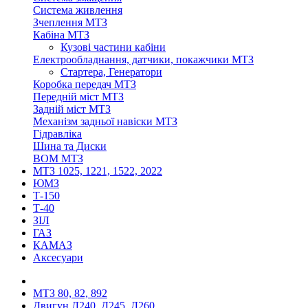
Система живлення
Зчеплення МТЗ
Кабіна МТЗ
Кузові частини кабіни
Електрообладнання, датчики, покажчики МТЗ
Стартера, Генератори
Коробка передач МТЗ
Передній міст МТЗ
Задній міст МТЗ
Механізм задньої навіски МТЗ
Гідравліка
Шина та Диски
ВОМ МТЗ
МТЗ 1025, 1221, 1522, 2022
ЮМЗ
Т-150
Т-40
ЗІЛ
ГАЗ
КАМАЗ
Аксесуари
МТЗ 80, 82, 892
Двигун Д240, Д245, Д260