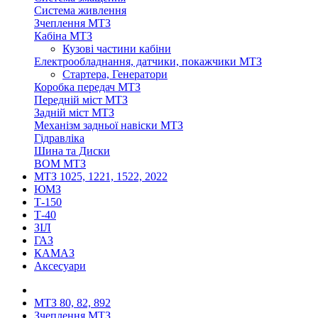
Система живлення
Зчеплення МТЗ
Кабіна МТЗ
Кузові частини кабіни
Електрообладнання, датчики, покажчики МТЗ
Стартера, Генератори
Коробка передач МТЗ
Передній міст МТЗ
Задній міст МТЗ
Механізм задньої навіски МТЗ
Гідравліка
Шина та Диски
ВОМ МТЗ
МТЗ 1025, 1221, 1522, 2022
ЮМЗ
Т-150
Т-40
ЗІЛ
ГАЗ
КАМАЗ
Аксесуари
МТЗ 80, 82, 892
Зчеплення МТЗ