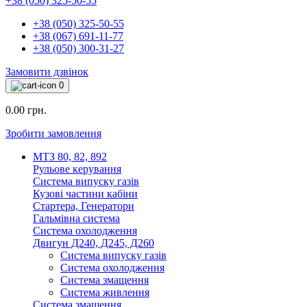
+38 (050) 325-50-55
+38 (050) 325-50-55
+38 (067) 691-11-77
+38 (050) 300-31-27
Замовити дзвінок
0
0.00 грн.
Зробити замовлення
МТЗ 80, 82, 892
Рульове керування
Система випуску газів
Кузові частини кабіни
Стартера, Генератори
Гальмівна система
Система охолодження
Двигун Д240, Д245, Д260
Система випуску газів
Система охолодження
Система змащення
Система живлення
Система змащення