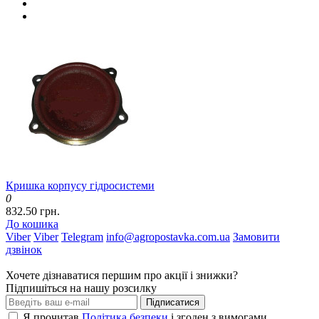
Кришка корпусу гідросистеми
0
832.50 грн.
До кошика
Viber
Viber
Telegram
info@agropostavka.com.ua
Замовити
дзвінок
Хочете дізнаватися першим про акції і знижки?
Підпишіться на нашу розсилку
Підписатися
Я прочитав
Політика безпеки
і згоден з вимогами