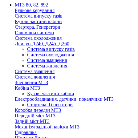
МТЗ 80, 82, 892
Рульове керування
Система випуску газів
Кузові частини кабіни
Стартера, Генератори
Гальмівна система
Система охолодження
Двигун Д240, Д245, Д260
Система випуску газів
Система охолодження
Система змащення
Система живлення
Система змащення
Система живлення
Зчеплення МТЗ
Кабіна МТЗ
Кузові частини кабіни
Електрообладнання, датчики, покажчики МТЗ
Стартера, Генератори
Коробка передач МТЗ
Передній міст МТЗ
Задній міст МТЗ
Механізм задньої навіски МТЗ
Гідравліка
Шина та Диски